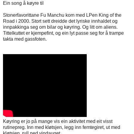
Ein song å køyre til
Stonerfavorittane Fu Manchu kom med LPen King of the
Road i 2000. Stort sett dreidde det lyriske innhaldet og
innpakkinga seg om bilar og køyring. Og litt om aliens.
Tittelkuttet er kjempefint, og ein lyt passe seg for å trampe
takta med gassfoten.
Køyring er jo på mange vis ein aktivitet med eit visst
rutinepreg. Inn med kløtsjen, legg inn femtegiret, ut med
kløtsjen, rull ned vindauget...