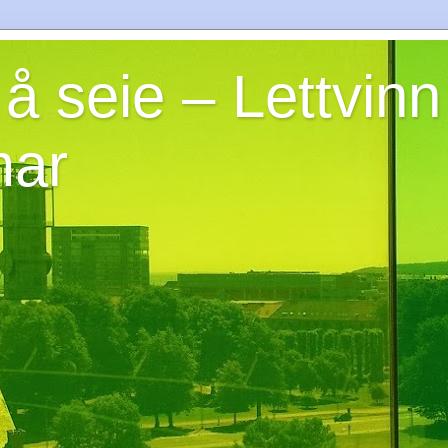
 å seie – Lettvin
mar