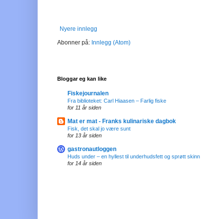
Nyere innlegg
Abonner på:
Innlegg (Atom)
Bloggar eg kan like
Fiskejournalen
Fra biblioteket: Carl Hiaasen – Farlig fiske
for 11 år siden
Mat er mat - Franks kulinariske dagbok
Fisk, det skal jo være sunt
for 13 år siden
gastronautloggen
Huds under – en hyllest til underhudsfett og sprøtt skinn
for 14 år siden