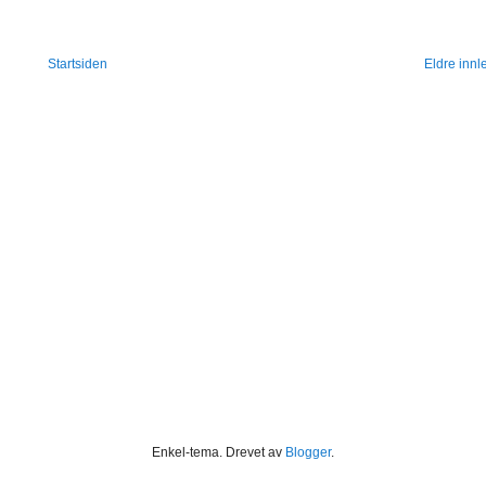
Startsiden
Eldre innl
Enkel-tema. Drevet av
Blogger
.