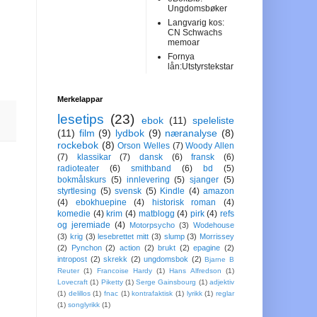
Ungdomsbøker
Langvarig kos:
CN Schwachs
memoar
Fornya
lån:Utstyrstekstar
Merkelappar
lesetips
(23)
ebok
(11)
speleliste
(11)
film
(9)
lydbok
(9)
næranalyse
(8)
rockebok
(8)
Orson Welles
(7)
Woody Allen
(7)
klassikar
(7)
dansk
(6)
fransk
(6)
radioteater
(6)
smithband
(6)
bd
(5)
bokmålskurs
(5)
innlevering
(5)
sjanger
(5)
styrtlesing
(5)
svensk
(5)
Kindle
(4)
amazon
(4)
ebokhuepine
(4)
historisk roman
(4)
komedie
(4)
krim
(4)
matblogg
(4)
pirk
(4)
refs
og jeremiade
(4)
Motorpsycho
(3)
Wodehouse
(3)
krig
(3)
lesebrettet mitt
(3)
slump
(3)
Morrissey
(2)
Pynchon
(2)
action
(2)
brukt
(2)
epagine
(2)
intropost
(2)
skrekk
(2)
ungdomsbok
(2)
Bjarne B
Reuter
(1)
Francoise Hardy
(1)
Hans Alfredson
(1)
Lovecraft
(1)
Piketty
(1)
Serge Gainsbourg
(1)
adjektiv
(1)
delillos
(1)
fnac
(1)
kontrafaktisk
(1)
lyrikk
(1)
reglar
(1)
songlyrikk
(1)