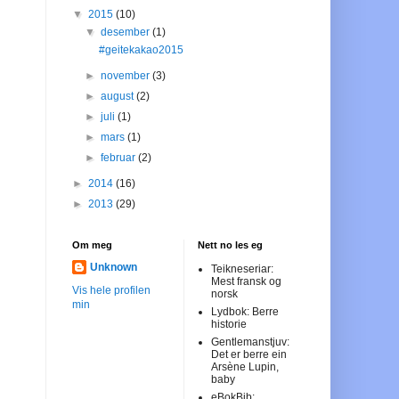
▼
2015
(10)
▼
desember
(1)
#geitekakao2015
►
november
(3)
►
august
(2)
►
juli
(1)
►
mars
(1)
►
februar
(2)
►
2014
(16)
►
2013
(29)
Om meg
Nett no les eg
Unknown
Teikneseriar:
Mest fransk og
Vis hele profilen
norsk
min
Lydbok: Berre
historie
Gentlemanstjuv:
Det er berre ein
Arsène Lupin,
baby
eBokBib: