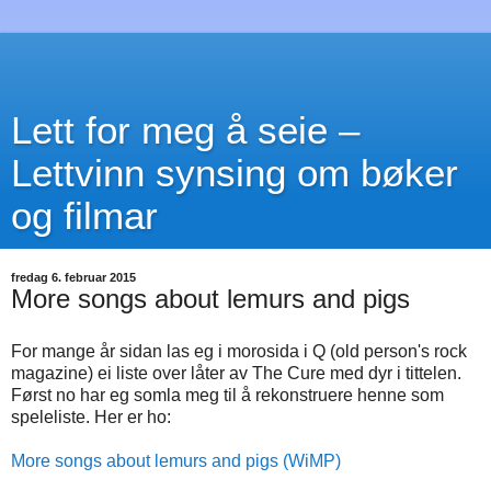
Lett for meg å seie –
Lettvinn synsing om bøker
og filmar
fredag 6. februar 2015
More songs about lemurs and pigs
For mange år sidan las eg i morosida i Q (old person's rock
magazine) ei liste over låter av The Cure med dyr i tittelen.
Først no har eg somla meg til å rekonstruere henne som
speleliste. Her er ho:
More songs about lemurs and pigs (WiMP)