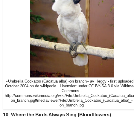
«Umbrella Cockatoo (Cacatua alba) -on branch» av Heggy - first uploaded 
October 2004 on de wikipedia.. Lisensiert under CC BY-SA 3.0 via Wikime
Commons -
http://commons.wikimedia.org/wiki/File:Umbrella_Cockatoo_(Cacatua_alba
on_branch.jpg#mediaviewer/File:Umbrella_Cockatoo_(Cacatua_alba)_-
on_branch.jpg
10: Where the Birds Always Sing (Bloodflowers)