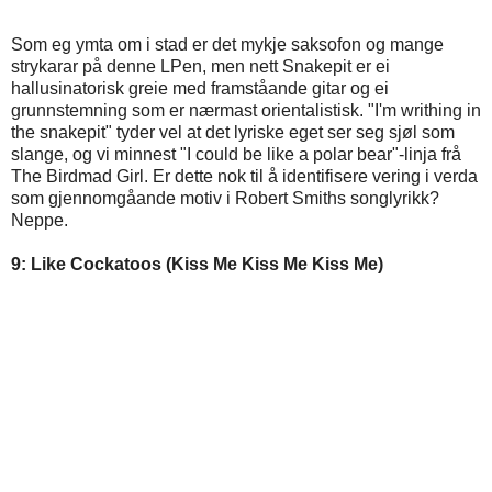
Som eg ymta om i stad er det mykje saksofon og mange
strykarar på denne LPen, men nett Snakepit er ei
hallusinatorisk greie med framståande gitar og ei
grunnstemning som er nærmast orientalistisk. "I'm writhing in
the snakepit" tyder vel at det lyriske eget ser seg sjøl som
slange, og vi minnest "I could be like a polar bear"-linja frå
The Birdmad Girl. Er dette nok til å identifisere vering i verda
som gjennomgåande motiv i Robert Smiths songlyrikk?
Neppe.
9: Like Cockatoos (Kiss Me Kiss Me Kiss Me)