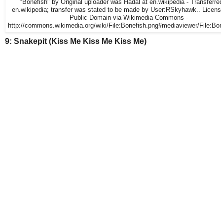
"Bonefish" by Original uploader was Hadal at en.wikipedia - Transferre
en.wikipedia; transfer was stated to be made by User:RSkyhawk.. Licen
Public Domain via Wikimedia Commons -
http://commons.wikimedia.org/wiki/File:Bonefish.png#mediaviewer/File:Bo
9: Snakepit (Kiss Me Kiss Me Kiss Me)